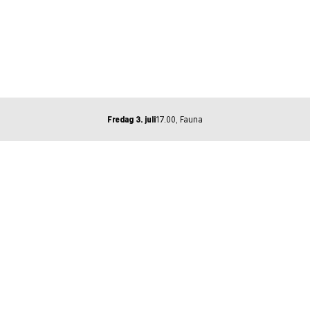
Fredag 3. juli
17.00, Fauna
Pain to Pow