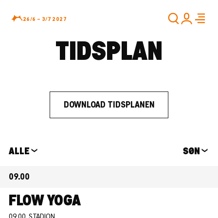
26/6 – 3/7 2027
TIDSPLAN
DOWNLOAD TIDSPLANEN
SØN
ALLE
MAN
ALLE
SØN
MUSIK
TIR
KUNST &
ONS
09.00
AKTIVISME
TOR
AKTIVITETER
FRE
FLOW YOGA
LØR
09.00, STADION