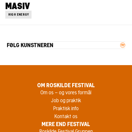
MASIV
HIGH ENERGY
FØLG KUNSTNEREN
OM ROSKILDE FESTIVAL
Om os – og vores formål
Job og praktik
Praktisk info
Kontakt os
MERE END FESTIVAL
Roskilde Festival Gruppen