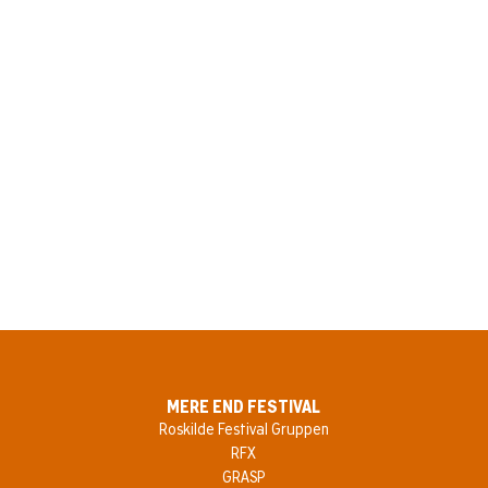
raf, som vender tilbage i 2026 efter 13 år. Her kan du under First Days opleve
ninger. Programmet til Cinema er tilrettelagt af Roskilde Festival og Roskilde
-Parlamentet, The Why Foundation, RoskildeBio.nu og Den Danske Filmskol
nrigsministeriets Oplysnings- og Engagementspulje.
MERE END FESTIVAL
Roskilde Festival Gruppen
RFX
GRASP