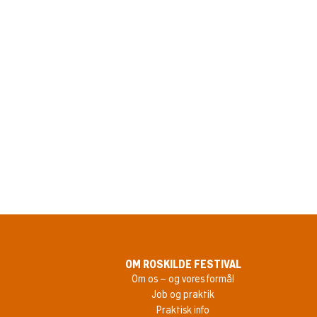
En anden
Cinema er Roskilde Festivals biog
dokumentarer og særlige nattevis
samarbejde med CPH:DOX, Europa
Cinema er støttet af OpEN – Ude
OM ROSKILDE FESTIVAL
Om os – og vores formål
Job og praktik
Praktisk info