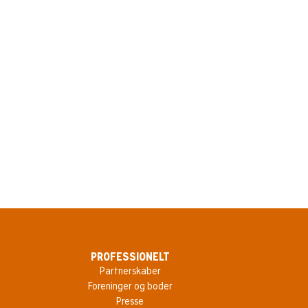
 både nye spillefilm,
 Festival Højskole og skabt i
e.
PROFESSIONELT
Partnerskaber
Foreninger og boder
Presse